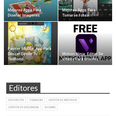
Mejores Apps Para
Mejores Apps Para
Diseñar Imagenes
Tomarse Fotos
Painter Mobile: App Para
Dibujar Desde Tu
Motion Ninja: Editor De
Teléfono.
Vídeos Para Móviles.
Editores
EDUCACIÓN
FINANZAS
GESTIÓN DE ARCHIVOS
GESTIÓN DE DESCARGAS
IDIOMAS