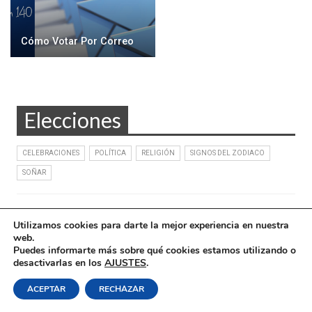
Cómo Votar Por Correo
Elecciones
CELEBRACIONES
POLÍTICA
RELIGIÓN
SIGNOS DEL ZODIACO
SOÑAR
Utilizamos cookies para darte la mejor experiencia en nuestra
web.
Puedes informarte más sobre qué cookies estamos utilizando o
Política de Cookies
|
Condiciones Legales
| Ofrecido por ©DonComos 2026
desactivarlas en los
AJUSTES
.
Contacto
ACEPTAR
RECHAZAR