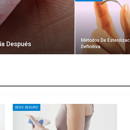
Métodos De Esterilizac
Día Después
Definitiva
SEXO SEGURO