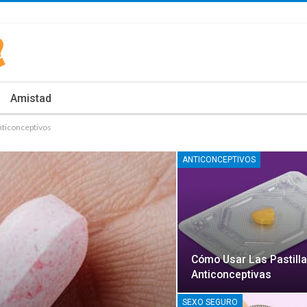
Amistad
ticonceptivos
ANTICONCEPTIVOS
Cómo Usar Las Pastill
Anticonceptivas
SEXO SEGURO