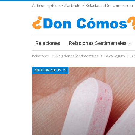
Anticonceptivos - 7 artículos - Relaciones Doncomos.com
Relaciones
Relaciones Sentimentales
Relaciones
Relaciones Sentimentales
Sexo Seguro
An
ANTICONCEPTIVOS