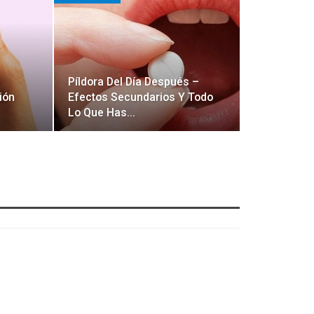
Píldora Del Día Después –
ión
Efectos Secundarios Y Todo
Lo Que Has…