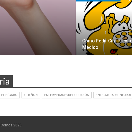
Cómo Pedir Cita Previa
Médico
ria
EL HÍGADO
EL RIÑON
ENFERMEDADES DEL CORAZÓN
ENFERMEDADES NEUROL
onComos 2026