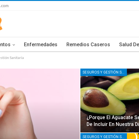
s.com
entos
Enfermedades
Remedios Caseros
Salud De
stión Sanitaria
SEGUROS Y GESTIÓN SANITARIA
¿Porque El Aguacate S
De Incluir En Nuestra D
SEGUROS Y GESTIÓN SANITARIA