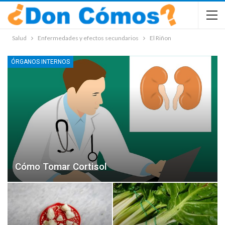
Salud
Enfermedades y efectos secundarios
El Riñon
ÓRGANOS INTERNOS
Cómo Tomar Cortisol