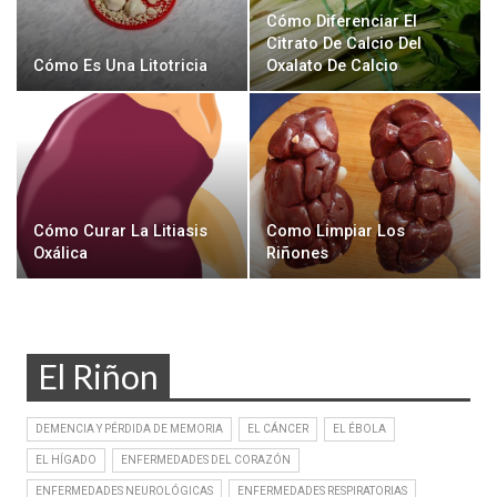
Cómo Diferenciar El
Citrato De Calcio Del
Cómo Es Una Litotricia
Oxalato De Calcio
Cómo Curar La Litiasis
Como Limpiar Los
Oxálica
Riñones
El Riñon
DEMENCIA Y PÉRDIDA DE MEMORIA
EL CÁNCER
EL ÉBOLA
EL HÍGADO
ENFERMEDADES DEL CORAZÓN
ENFERMEDADES NEUROLÓGICAS
ENFERMEDADES RESPIRATORIAS