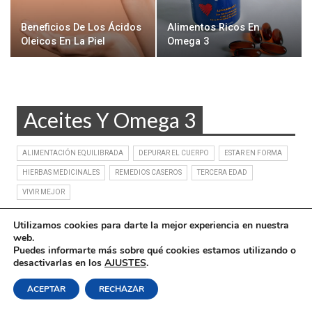
Beneficios De Los Ácidos
Alimentos Ricos En
Oleicos En La Piel
Omega 3
Aceites Y Omega 3
ALIMENTACIÓN EQUILIBRADA
DEPURAR EL CUERPO
ESTAR EN FORMA
HIERBAS MEDICINALES
REMEDIOS CASEROS
TERCERA EDAD
VIVIR MEJOR
Utilizamos cookies para darte la mejor experiencia en nuestra
web.
Puedes informarte más sobre qué cookies estamos utilizando o
desactivarlas en los
AJUSTES
.
Política de Cookies
|
Condiciones Legales
| Ofrecido por ©DonComos 2026
ACEPTAR
RECHAZAR
Contacto