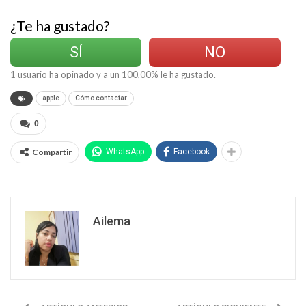
¿Te ha gustado?
SÍ
NO
1
usuario ha opinado y a un
100,00
% le ha gustado.
apple
Cómo contactar
0
Compartir
WhatsApp
Facebook
Ailema