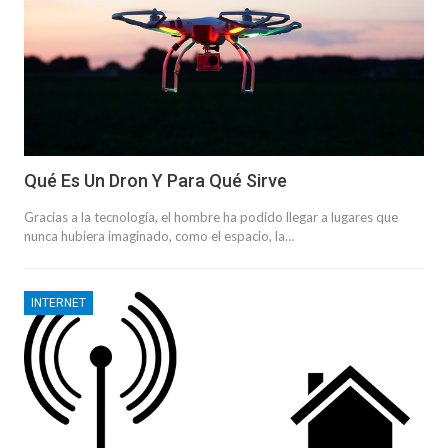
Qué Es Un Dron Y Para Qué Sirve
Gracias a la tecnología, el hombre ha podido llegar a lugares que
nunca hubiera imaginado, como el espacio, la…
INTERNET