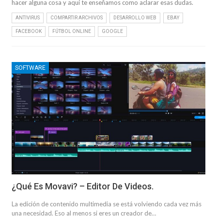
hacer alguna cosa y aquí te enseñamos como aclarar esas dudas.
ANTIVIRUS
COMPARTIR ARCHIVOS
DESARROLLO WEB
EBAY
FACEBOOK
FÚTBOL ONLINE
GOOGLE
SOFTWARE
¿Qué Es Movavi? – Editor De Videos.
La edición de contenido multimedia se está volviendo cada vez más
una necesidad. Eso al menos si eres un creador de…