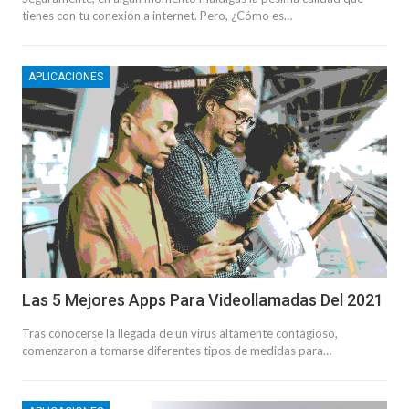
tienes con tu conexión a internet. Pero, ¿Cómo es…
APLICACIONES
Las 5 Mejores Apps Para Videollamadas Del 2021
Tras conocerse la llegada de un virus altamente contagioso,
comenzaron a tomarse diferentes tipos de medidas para…