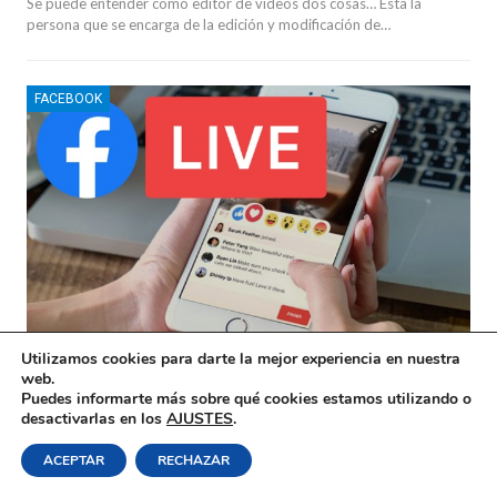
Se puede entender como editor de videos dos cosas… Esta la
persona que se encarga de la edición y modificación de…
FACEBOOK
Utilizamos cookies para darte la mejor experiencia en nuestra
¿Cómo Transmitir En Vivo Con El Móvil Para
web.
Facebook?
Puedes informarte más sobre qué cookies estamos utilizando o
desactivarlas en los
AJUSTES
.
Las transmisiones en vivo se han convertido en una de los nuevos
estándares de entretenimiento por internet. Lo que…
ACEPTAR
RECHAZAR