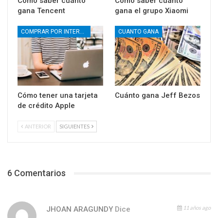
Cómo saber cuánto
Cómo saber cuánto
gana Tencent
gana el grupo Xiaomi
COMPRAR POR INTERNET
CUANTO GANA
Cómo tener una tarjeta
Cuánto gana Jeff Bezos
de crédito Apple
ANTERIOR
SIGUIENTES
6 Comentarios
11 años ago
JHOAN ARAGUNDY
Dice