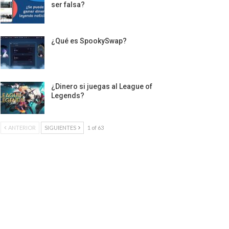
ser falsa?
¿Qué es SpookySwap?
¿Dinero si juegas al League of
Legends?
ANTERIOR
SIGUIENTES
1 of 63