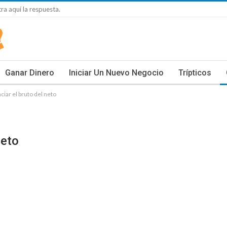
ra aquí la respuesta.
Ganar Dinero
Iniciar Un Nuevo Negocio
Trípticos
iar el bruto del neto
Neto