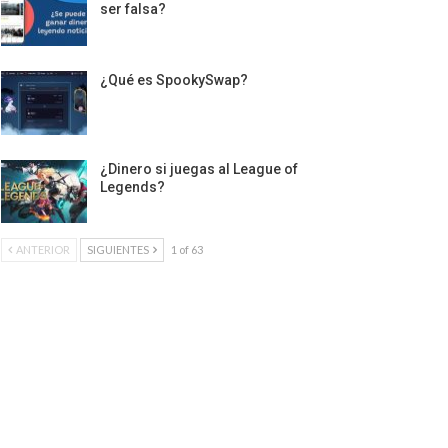
ser falsa?
¿Qué es SpookySwap?
¿Dinero si juegas al League of
Legends?
ANTERIOR
SIGUIENTES
1 of 63