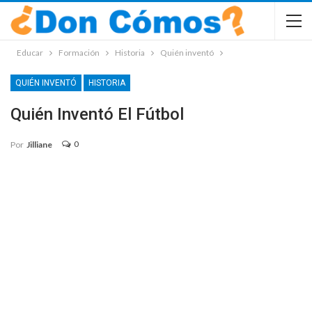
Educar
Formación
Historia
Quién inventó
QUIÉN INVENTÓ
HISTORIA
Quién Inventó El Fútbol
0
Por
Jilliane