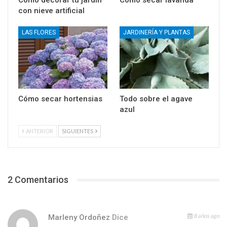
Cómo decorar tu jardín
Cómo secar lavanda
con nieve artificial
LAS FLORES
JARDINERÍA Y PLANTAS
Cómo secar hortensias
Todo sobre el agave
azul
ANTERIOR
SIGUIENTES
2 Comentarios
8 años ago
Marleny Ordoñez
Dice