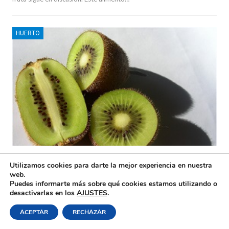
HUERTO
Cómo Plantar Kiwis
Utilizamos cookies para darte la mejor experiencia en nuestra
web.
El kiwi es una fruta exótica y deliciosa la cual se puede disfrutar en su
Puedes informarte más sobre qué cookies estamos utilizando o
manera natural o para hacer diferentes…
desactivarlas en los
AJUSTES
.
ACEPTAR
RECHAZAR