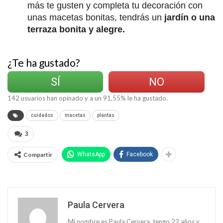
más te gusten y completa tu decoración con
unas macetas bonitas, tendrás un
jardín o una
terraza bonita y alegre.
¿Te ha gustado?
SÍ
NO
142
usuarios han opinado y a un
91,55
% le ha gustado.
cuidados
macetas
plantas
3
Compartir
WhatsApp
Facebook
Paula Cervera
Mi nombre es Paula Cervera, tengo 22 años y