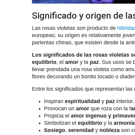
Significado y origen de la
Las rosas violetas son producto de
hibrida
europeas; su origen es relativamente jove
parientas chinas, que existen desde la ant
Los significados de las rosas violetas 
equilibrio
, el
amor
y la
paz
. Sus usos se 
llevar prendada una rosa violeta como am
flores decorando un bonito tocado o diade
Entre los significados que representan las 
Inspiran
espiritualidad
y
paz
interior.
Provocan un
amor
que roza con la f
a
Propicia el
amor ingenuo y primaver
Simbolizan el
equilibrio
y la
armonía
Sosiego
,
serenidad
y
nobleza
son cu