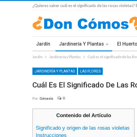
¿Quieres saber cuál es el significado de las rosas violetas?
Jardín
Jardinería Y Plantas
El Huert
Jardin
Jardinería y Plantas
Cuál es el significado de las R
JARDINERÍA Y PLANTAS
LAS FLORES
Cuál Es El Significado De Las R
0
Por
Génesis
Contenido del Artículo
Significado y origen de las rosas violetas
Instrucciones