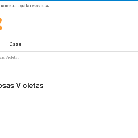
 Encuentra aquí la respuesta.
o
Casa
osas Violetas
osas Violetas