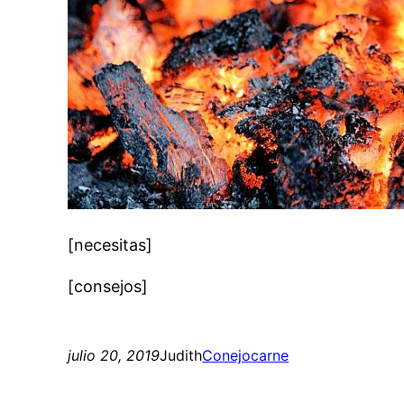
[necesitas]
[consejos]
julio 20, 2019
Judith
Conejo
carne