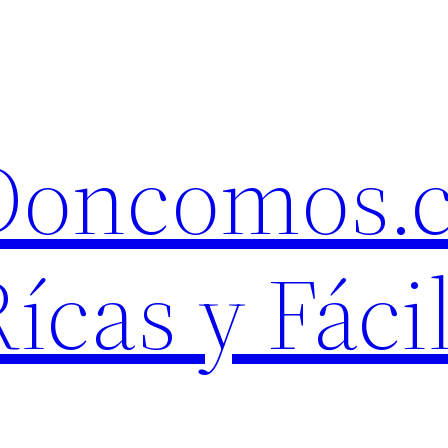
 Doncomos.
ícas y Fáci