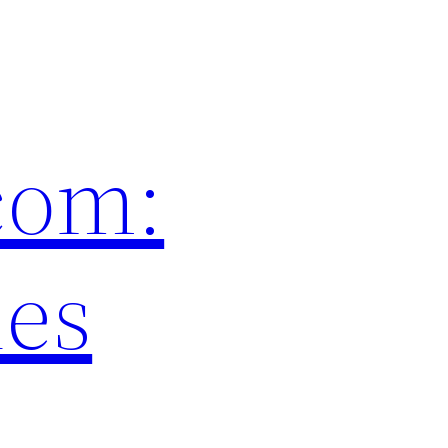
com:
les