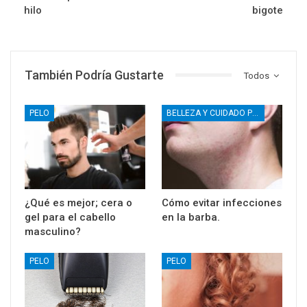
hilo
bigote
También Podría Gustarte
Todos
PELO
BELLEZA Y CUIDADO PERSONAL
¿Qué es mejor; cera o
Cómo evitar infecciones
gel para el cabello
en la barba.
masculino?
PELO
PELO