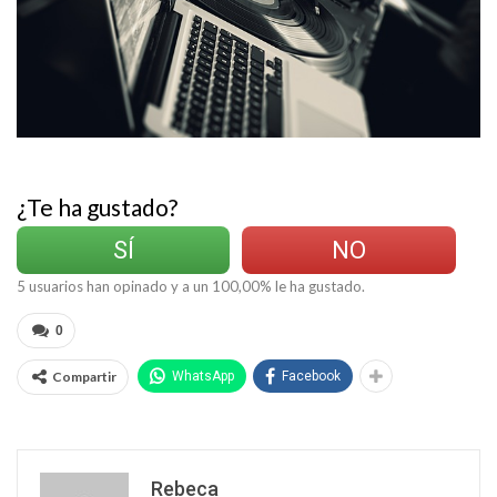
¿Te ha gustado?
SÍ
NO
5
usuarios han opinado y a un
100,00
% le ha gustado.
0
Compartir
WhatsApp
Facebook
Rebeca