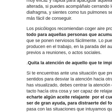
muy eficaz y rápida para apaciguar aquell
alterada, si puedes acompáñalo cerrando l
diafragma, y sientes como tus pulmones se
más fácil de conseguir.
Los psicólogos recomiendan coger aire pr
todo para aquellas personas que acumul
que se ponen nerviosos fácilmente. Lo pue
producen en el trabajo, en la parada del a
previos a reuniones, o actos sociales.
.
Quita
la atención de aquello que te imp
Si te encuentras ante una situación que p
sentidos para desviar la atención hacia ot
has visualizado, debes centrar la atención d
tacto hacía otra cosa y ser capaz de relaja
echarte algún aceite relajante por el c
ser de gran ayuda, para distraerte del 
pasa con las situaciones que intuyamos q