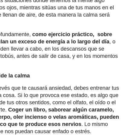
as situaciones donde tenemos la mente algo
os ojos, mientras sitúas una de tus manos en el
 llenan de aire, de esta manera la calma será
ofundamente,
como ejercicio práctico, sobre
an un exceso de energía a lo largo del día
, o
den llevar a cabo, en los descansos que se
utobús, antes de salir de casa, y en los momentos
ide la calma
revés que te causará ansiedad, debes entrenar tus
ra cosa. Si lo que provoca ese estado, es algo que
e tus otros sentidos, como el olfato, el oído o el
rte.
Coger un libro, saborear algún caramelo,
uerpo, oler incienso o velas aromáticas, pueden
foco que te produce esos nervios
. Lo mismo
ue nos puedan causar enfado o estrés.