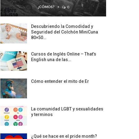
¿CÓMOS?
0
Descubriendo la Comodidad y
Seguridad del Colchón MiniCuna
80×50…
Cursos de Inglés Online – That’s
English una de las…
Cómo entender el mito de Er
La comunidad LGBT y sexualidades
y terminos
¿Qué se hace en el pride month?