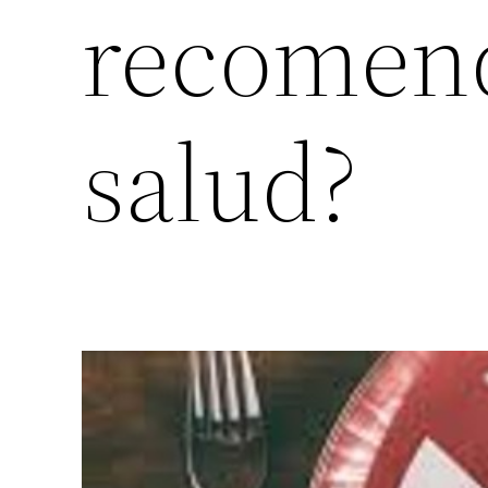
recomend
salud?