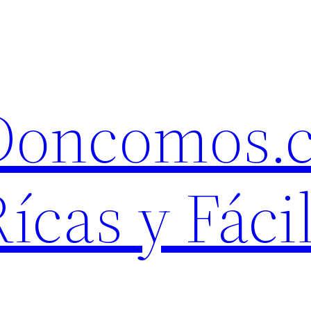
 Doncomos.
ícas y Fáci