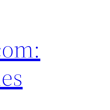
com:
les