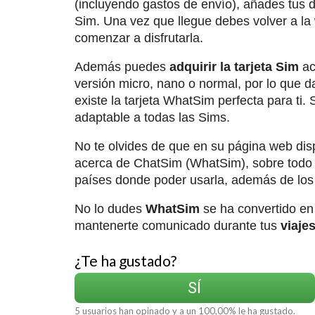
(incluyendo gastos de envío), añades tus d
Sim. Una vez que llegue debes volver a la w
comenzar a disfrutarla.
Además puedes
adquirir la tarjeta Sim
ac
versión micro, nano o normal, por lo que d
existe la tarjeta WhatSim perfecta para ti.
adaptable a todas las Sims.
No te olvides de que en su página web dis
acerca de ChatSim (WhatSim), sobre todo c
países donde poder usarla, además de lo
No lo dudes
WhatSim
se ha convertido en 
mantenerte comunicado durante tus
viajes
¿Te ha gustado?
SÍ
5
usuarios han opinado y a un
100,00
% le ha gustado.