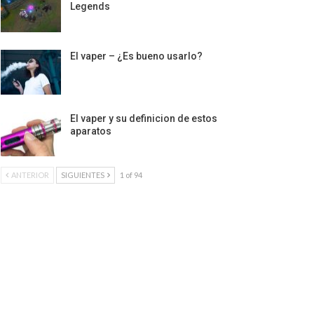
Legends
El vaper – ¿Es bueno usarlo?
El vaper y su definicion de estos
aparatos
ANTERIOR
SIGUIENTES
1 of 94