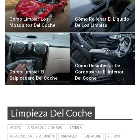
Cómo Limpiar Los
Cómo Rellenar El Líquido
Mosquitos Del Coche
De Los Limpias
Cómo Desinfectar De
Cómo Limpiar El
Coronavirus El Interior
Salpicadero Del Coche
Del Coche
Limpieza Del Coche
ACEITE
AIRE ACONDICIONADO
BATERÍA
CORREA DE LA DISTRIBUCIÓN
CRISTALES
EMBRAGUE
FILTROS