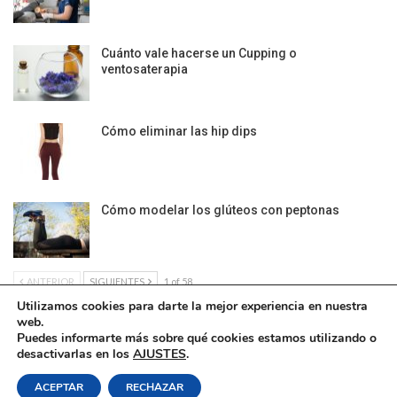
Cuánto vale hacerse un Cupping o
ventosaterapia
Cómo eliminar las hip dips
Cómo modelar los glúteos con peptonas
ANTERIOR
SIGUIENTES
1 of 58
Utilizamos cookies para darte la mejor experiencia en nuestra
web.
Puedes informarte más sobre qué cookies estamos utilizando o
desactivarlas en los
AJUSTES
.
Política de Cookies
|
Condiciones Legales
| Ofrecido por ©DonComos 2026
ACEPTAR
RECHAZAR
Contacto