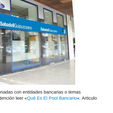
cionadas con entidades bancarias o temas
tención leer «
Qué Es El Pool Bancario
«. Articulo