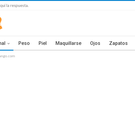
uí la respuesta.
nal
Peso
Piel
Maquillarse
Ojos
Zapatos
ango.com