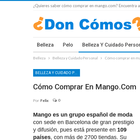
¿Quieres saber cómo comprar en mango.com? Encuentra aq
Belleza
Pelo
Belleza Y Cuidado Perso
Belleza
Belleza y Cuidado Personal
Cómo comprar en m
BELLEZA Y CUIDADO PERSONAL
Cómo Comprar En Mango.com
0
Por
Felix
Mango es un grupo español
de moda
con sede en Barcelona de gran prestigio
y difusión, pues está presente en
109
países
, con más de 2700 tiendas. Su