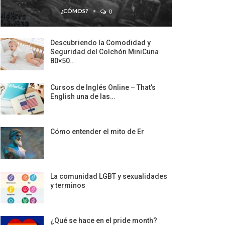
¿CÓMOS?
0
Descubriendo la Comodidad y
Seguridad del Colchón MiniCuna
80×50…
Cursos de Inglés Online – That’s
English una de las…
Cómo entender el mito de Er
La comunidad LGBT y sexualidades
y terminos
¿Qué se hace en el pride month?