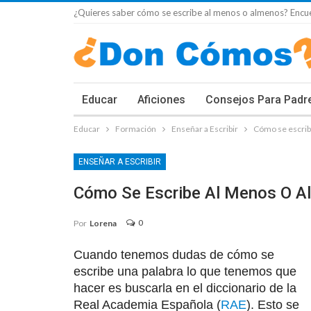
¿Quieres saber cómo se escribe al menos o almenos? Encue
Educar
Aficiones
Consejos Para Padr
Educar
Formación
Enseñar a Escribir
Cómo se escrib
ENSEÑAR A ESCRIBIR
Cómo Se Escribe Al Menos O A
0
Por
Lorena
Cuando tenemos dudas de cómo se
escribe una palabra lo que tenemos que
hacer es buscarla en el diccionario de la
Real Academia Española (
RAE
). Esto se