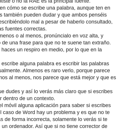
iste o no la RAE es la principal fuente.
ien cómo se escribe una palabra, aunque ten en
nas también pueden dudar y que ambos penséis
escribiéndolo mal a pesar de haberlo consultado,
as fuentes correctas.
enos o al menos, pronúncialo en voz alta, y
o de una frase para que no te suene tan extraño.
e haces un respiro en medio, por lo que en la
escribe alguna palabra es escribir las palabras
sualmente. Almenos es raro verlo, porque parece
bimos al menos, nos parece que está mejor y que es
ue dudes y así lo verás más claro que si escribes
ar dentro de un contexto.
el móvil alguna aplicación para saber si escribes
el caso de Word hay un problema y es que no te
s de forma incorrecta, solamente lo verás si te
un ordenador. Así que si no tiene corrector de