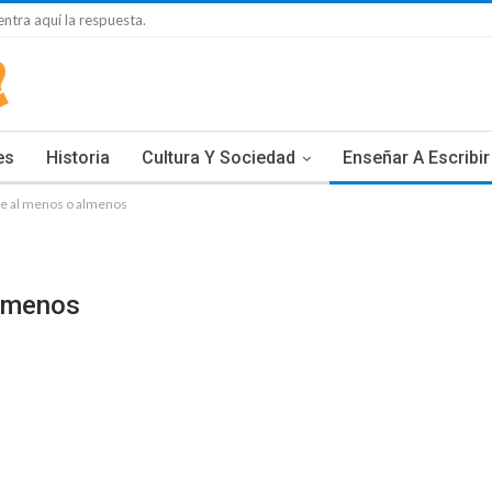
ntra aquí la respuesta.
es
Historia
Cultura Y Sociedad
Enseñar A Escribir
e al menos o almenos
lmenos