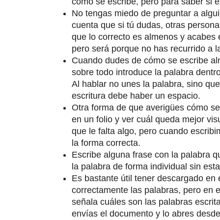
cómo se escribe, pero para saber si ex
No tengas miedo de preguntar a algu
cuenta que si tú dudas, otras perso
que lo correcto es almenos y acabes 
pero será porque no has recurrido a l
Cuando dudes de cómo se escribe alm
sobre todo introduce la palabra dentr
Al hablar no unes la palabra, sino qu
escritura debe haber un espacio.
Otra forma de que averigües cómo se 
en un folio y ver cuál queda mejor vi
que le falta algo, pero cuando escri
la forma correcta.
Escribe alguna frase con la palabra q
la palabra de forma individual sin est
Es bastante útil tener descargado en 
correctamente las palabras, pero en 
señala cuáles son las palabras escrita
envías el documento y lo abres desde 