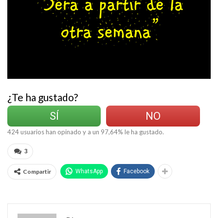
¿Te ha gustado?
SÍ
NO
424
usuarios han opinado y a un
97,64
% le ha gustado.
3
Compartir
WhatsApp
Facebook