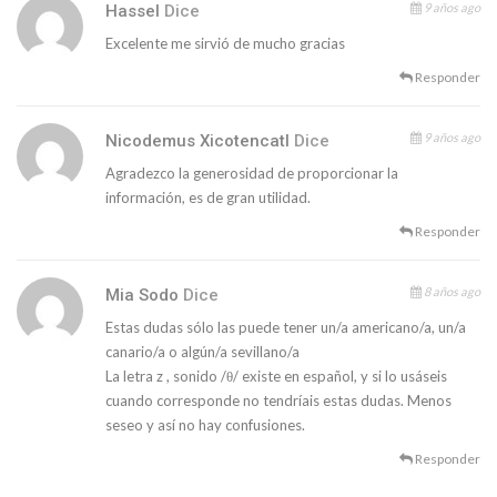
9 años ago
Hassel
Dice
Excelente me sirvió de mucho gracias
Responder
9 años ago
Nicodemus Xicotencatl
Dice
Agradezco la generosidad de proporcionar la
información, es de gran utilidad.
Responder
8 años ago
Mia Sodo
Dice
Estas dudas sólo las puede tener un/a americano/a, un/a
canario/a o algún/a sevillano/a
La letra z , sonido /θ/ existe en español, y si lo usáseis
cuando corresponde no tendríais estas dudas. Menos
seseo y así no hay confusiones.
Responder