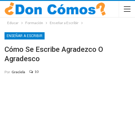
Educar
Formación
Enseñar a Escribir
ENSEÑAR A ESCRIBIR
Cómo Se Escribe Agradezco O
Agradesco
10
Por
Graciela