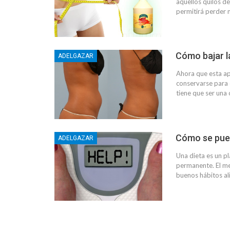
aquellos quilos de
permitirá perder 
Cómo bajar l
ADELGAZAR
Ahora que esta ap
conservarse para 
tiene que ser una
Cómo se pue
ADELGAZAR
Una dieta es un p
permanente. El mej
buenos hábitos ali