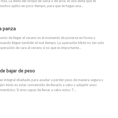
 más. La dieta del sirope de savia o de arce, es una dieta que te
muchos quilos en poco tiempo, para que te hagas una…
a panza
unto de llegar el verano es el momento de ponerse en forma y
cuando llegue también el mal tiempo. La operación bikini no tan solo
 operación de cara al verano si no que es importante…
de bajar de peso
lan integral diseñado para ayudar a perder peso de manera segura y
or inicio es estar convencido de llevarlo a cabo y adquirir unos
menticios. Si eres capaz de llevar a cabo estos 7…