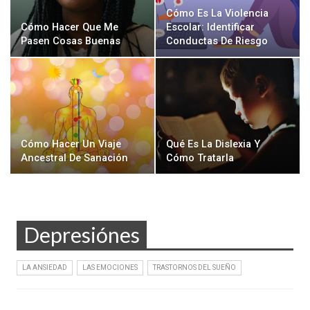
Cómo Es La Violencia
Cómo Hacer Que Me
Escolar: Identificar
Pasen Cosas Buenas
Conductas De Riesgo
Cómo Hacer Un Viaje
Qué Es La Dislexia Y
Ancestral De Sanación
Cómo Tratarla
Depresiónes
LA ANSIEDAD
LAS EMOCIONES
TRASTORNOS DEL SUEÑO