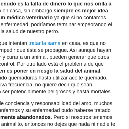
enudo es la falta de dinero lo que nos orilla a
lo en casa, sin embargo
siempre es mejor idea
 un médico veterinario
ya que si no contamos
a enfermedad, podríamos terminar empeorando el
a salud de nuestro perro.
que intentan
tratar la sarna
en casa, es que no
 impedir que ésta se propague. Así aunque hayan
ar y curar a un animal, pueden generar que otros
control. Por otro lado está el problema de que
 es poner en riesgo la salud del animal
.
ando quemaduras hasta utilizar aceite quemado.
iva frecuencia, no quiere decir que sean
 ser potencialmente peligrosos y hasta mortales.
 de conciencia y responsabilidad del amo, muchos
r enfermos y su enfermedad pudo haberse tratado
lmente abandonados
. Pero si nosotros tenemos
e animalito, entonces no dejes que nada ni nadie te