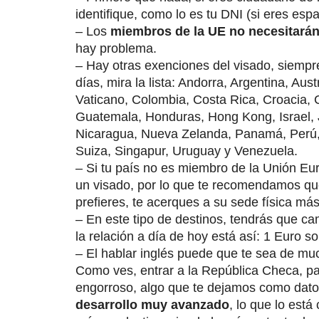
identifique, como lo es tu DNI (si eres es
– Los
miembros de la UE no necesitarán
hay problema.
– Hay otras exenciones del visado, siempr
días, mira la lista: Andorra, Argentina, Aus
Vaticano, Colombia, Costa Rica, Croacia, 
Guatemala, Honduras, Hong Kong, Israel,
Nicaragua, Nueva Zelanda, Panamá, Perú,
Suiza, Singapur, Uruguay y Venezuela.
– Si tu país no es miembro de la Unión Euro
un visado, por lo que te recomendamos que 
prefieres, te acerques a su sede física má
– En este tipo de destinos, tendrás que c
la relación a día de hoy está así: 1 Euro
– El hablar inglés puede que te sea de mu
Como ves, entrar a la República Checa, pa
engorroso, algo que te dejamos como dato 
desarrollo muy avanzado
, lo que lo est