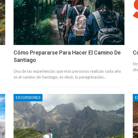
Cómo Prepararse Para Hacer El Camino De
C
Santiago
St
di
Una de las experiencias que más personas realizan cada año
es el camino de Santiago, es decir, la peregrinación…
EXCURSIONES
E