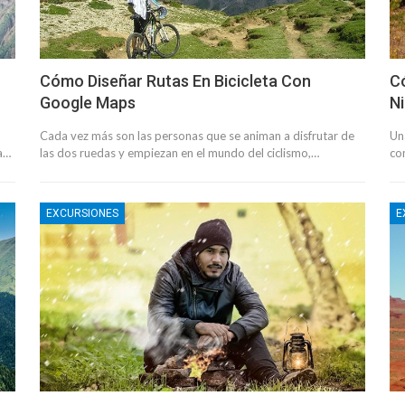
Cómo Diseñar Rutas En Bicicleta Con
C
Google Maps
N
Cada vez más son las personas que se animan a disfrutar de
Un
ha…
las dos ruedas y empiezan en el mundo del ciclismo,…
co
EXCURSIONES
E