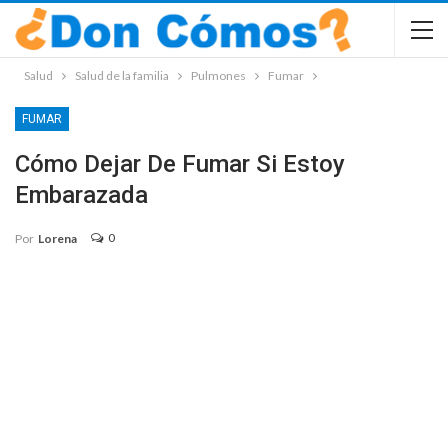
Salud
Salud de la familia
Pulmones
Fumar
FUMAR
Cómo Dejar De Fumar Si Estoy
Embarazada
0
Por
Lorena