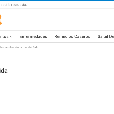
 aquí la respuesta.
entos
Enfermedades
Remedios Caseros
Salud De
les son los síntomas del Sida
ida