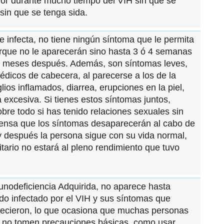
or durante mucho tiempo del VIH sin que se
 sin que se tenga sida.
e infecta, no tiene ningún síntoma que le permita
orque no le aparecerán sino hasta 3 ó 4 semanas
so meses después. Además, son síntomas leves,
édicos de cabecera, al parecerse a los de la
lios inflamados, diarrea, erupciones en la piel,
 excesiva. Si tienes estos síntomas juntos,
bre todo si has tenido relaciones sexuales sin
Piensa que los síntomas desaparecerán al cabo de
y después la persona sigue con su vida normal,
itario no estará al pleno rendimiento que tuvo
unodeficiencia Adquirida, no aparece hasta
do infectado por el VIH y sus síntomas que
recieron, lo que ocasiona que muchas personas
y no tomen precauciones básicas, como usar