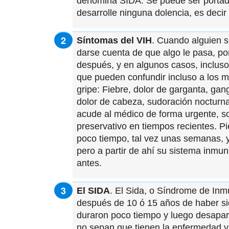
denomina SIDA. Se puede ser portad
desarrolle ninguna dolencia, es decir
Síntomas del VIH
. Cuando alguien s
darse cuenta de que algo le pasa, p
después, y en algunos casos, inclu
que pueden confundir incluso a los m
gripe: Fiebre, dolor de garganta, gang
dolor de cabeza, sudoración nocturna
acude al médico de forma urgente, so
preservativo en tiempos recientes. 
poco tiempo, tal vez unas semanas, 
pero a partir de ahí su sistema inmun
antes.
El SIDA
. El Sida, o Síndrome de Inm
después de 10 ó 15 años de haber si
duraron poco tiempo y luego desapa
no sepan que tienen la enfermedad 