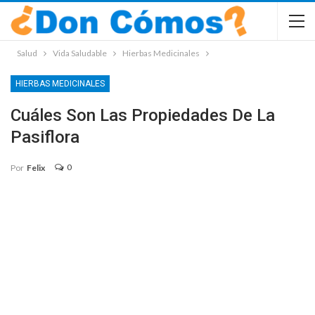
Salud
Vida Saludable
Hierbas Medicinales
HIERBAS MEDICINALES
Cuáles Son Las Propiedades De La
Pasiflora
0
Por
Felix