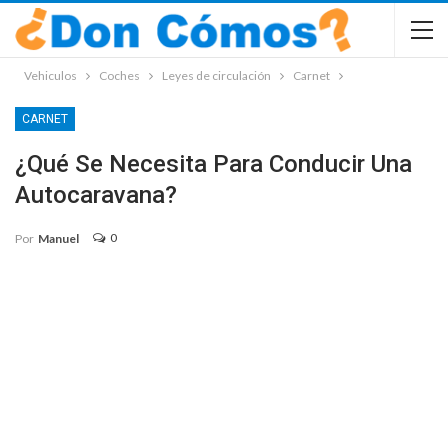
Vehiculos
Coches
Leyes de circulación
Carnet
CARNET
¿Qué Se Necesita Para Conducir Una
Autocaravana?
0
Por
Manuel