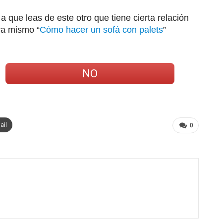
to a que leas de este otro que tiene cierta relación
ra mismo “
Cómo hacer un sofá con palets
”
NO
ail
0