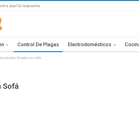
tra aquí la respuesta.
ón
Control De Plagas
Electrodomésticos
Cocin
ra poder limpiar un sofá
n Sofá