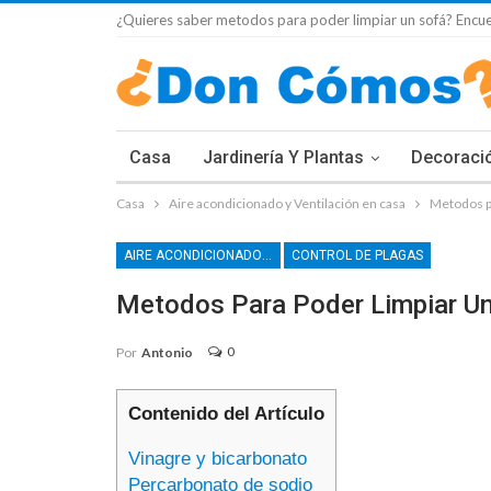
¿Quieres saber metodos para poder limpiar un sofá? Encuen
Casa
Jardinería Y Plantas
Decoraci
Casa
Aire acondicionado y Ventilación en casa
Metodos pa
AIRE ACONDICIONADO Y VENTILACIÓN EN CASA
CONTROL DE PLAGAS
Metodos Para Poder Limpiar U
0
Por
Antonio
Contenido del Artículo
Vinagre y bicarbonato
Percarbonato de sodio