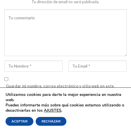
Tu dirección de email no será publicada.
Guardar mi nombre, correo electrónico y sitio web en este
navegador para la próxima vez que comente.
Utilizamos cookies para darte la mejor experiencia en nuestra
web.
Puedes informarte más sobre qué cookies estamos utilizando o
desactivarlas en los
AJUSTES
.
ACEPTAR
RECHAZAR
Artículos Recientes