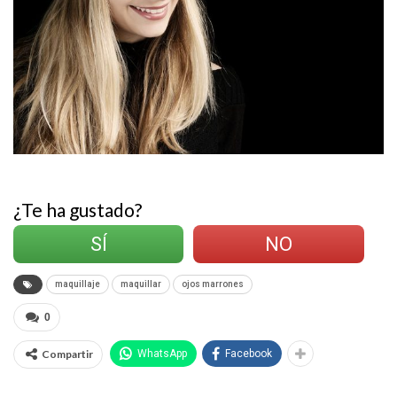
¿Te ha gustado?
SÍ
NO
maquillaje
maquillar
ojos marrones
0
Compartir
WhatsApp
Facebook