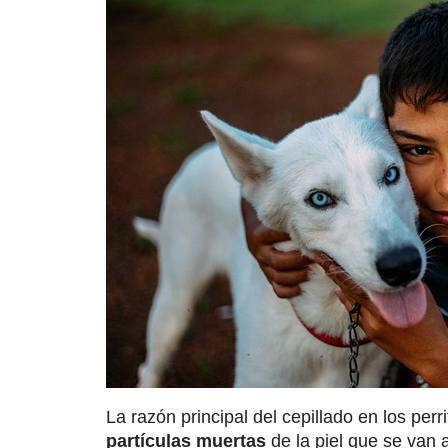
La razón principal del cepillado en los perr
partículas muertas
de la piel que se van 