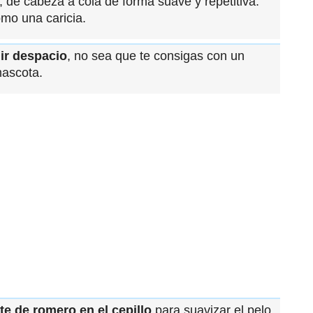
, de cabeza a cola de forma suave y repetitiva.
omo una caricia.
ir despacio
, no sea que te consigas con un
mascota.
ite de romero en el cepillo
para suavizar el pelo