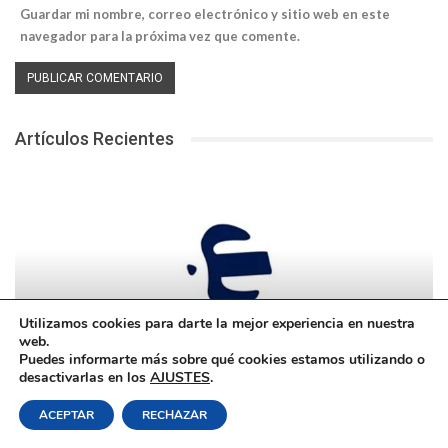
Guardar mi nombre, correo electrónico y sitio web en este
navegador para la próxima vez que comente.
Artículos Recientes
Utilizamos cookies para darte la mejor experiencia en nuestra
web.
Puedes informarte más sobre qué cookies estamos utilizando o
desactivarlas en los
AJUSTES
.
EMPRESAS
ACEPTAR
RECHAZAR
Cómo Trabajar En Clece