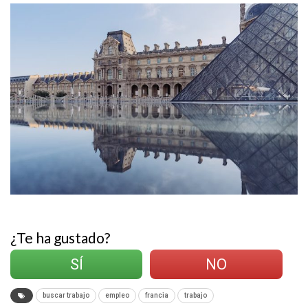
¿Te ha gustado?
SÍ
NO
buscar trabajo
empleo
francia
trabajo