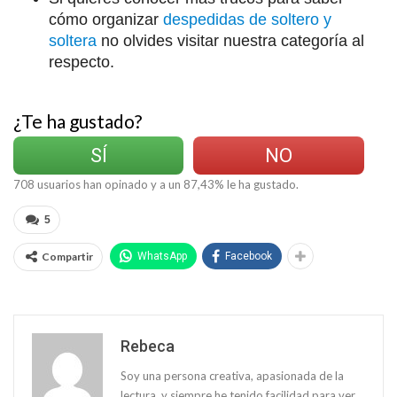
cómo organizar
despedidas de soltero y
soltera
no olvides visitar nuestra categoría al
respecto.
¿Te ha gustado?
SÍ
NO
708
usuarios han opinado y a un
87,43
% le ha gustado.
5
Compartir
WhatsApp
Facebook
Rebeca
Soy una persona creativa, apasionada de la
lectura, y siempre he tenido facilidad para ver