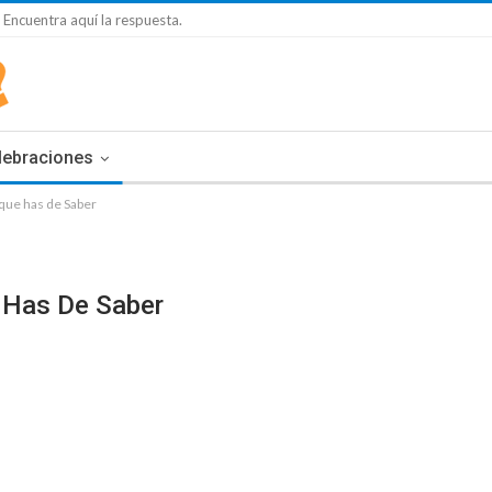
 Encuentra aquí la respuesta.
lebraciones
 que has de Saber
e Has De Saber