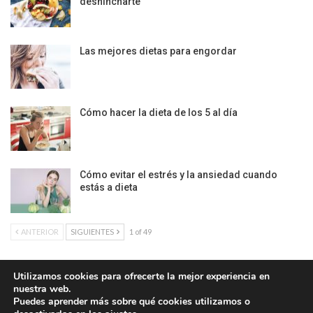
deshincharte
Las mejores dietas para engordar
Cómo hacer la dieta de los 5 al día
Cómo evitar el estrés y la ansiedad cuando
estás a dieta
ANTERIOR
SIGUIENTES
1 of 49
Utilizamos cookies para ofrecerte la mejor experiencia en
nuestra web.
Política de Cookies
|
Condiciones Legales
| Ofrecido por ©DonComos 2026
Puedes aprender más sobre qué cookies utilizamos o