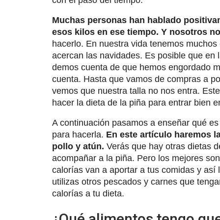
con el paso del tiempo.
Muchas personas han hablado positivam
esos kilos en ese tiempo. Y nosotros n
hacerlo. En nuestra vida tenemos muchos e
acercan las navidades. Es posible que en 
demos cuenta de que hemos engordado má
cuenta. Hasta que vamos de compras a por u
vemos que nuestra talla no nos entra. Est
hacer la dieta de la piña para entrar bien e
A continuación pasamos a enseñar qué es la
para hacerla.
En este artículo haremos l
pollo y atún.
Verás que hay otras dietas d
acompañar a la piña. Pero los mejores son 
calorías van a aportar a tus comidas y así
utilizas otros pescados y carnes que teng
calorías a tu dieta.
¿Qué alimentos tengo que