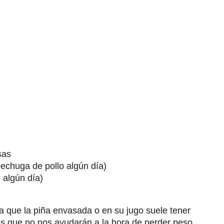
sas
echuga de pollo algún día)
 algún día)
Ya que la piña envasada o en su jugo suele tener
s que no nos ayudarán a la hora de perder peso.