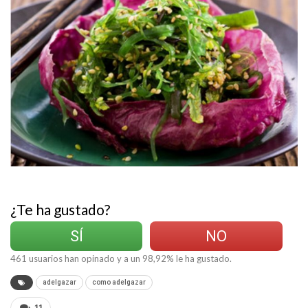
¿Te ha gustado?
SÍ
NO
461
usuarios han opinado y a un
98,92
% le ha gustado.
adelgazar
como adelgazar