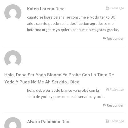
7 años ago
Katen Lorena
Dice
cuanto se logra bajar si se consume el yodo tengo 30
años cuanto puede ser la dosificacion agradezco me
imforma urgente yo quiero consumirlo en gotas gracias
Responder
Hola, Debe Ser Yodo Blanco Ya Probe Con La Tinta De
Yodo Y Pues No Me Ah Servido..
Dice
7 años ago
hola, debe ser yodo blanco ya probé con la
tinta de yodo y pues no me ah servido.. gracias
Responder
7 años ago
Alvaro Palomino
Dice