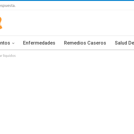
espuesta.
entos
Enfermedades
Remedios Caseros
Salud De
r líquidos